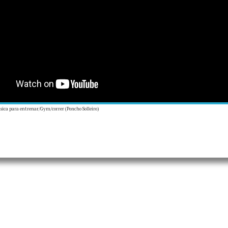
ica para entrenar/Gym/correr (Poncho Solleiro)