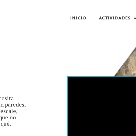
INICIO
ACTIVIDADES
cesita
an paredes,
 escale,
nque no
 qué.