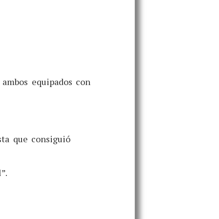
o ambos equipados con
sta que consiguió
l”.