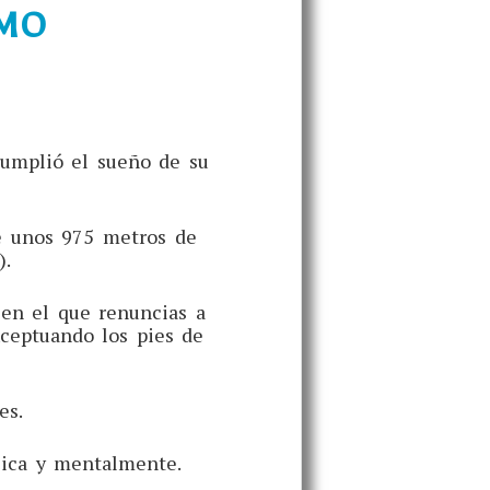
SMO
cumplió el sueño de su
de unos 975 metros de
).
 en el que renuncias a
xceptuando los pies de
res.
sica y mentalmente.